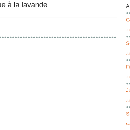
e à la lavande
A
G
Ju
S
Ju
F
Ju
J
Ju
S
No