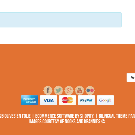
6 Olives en folie | Ecommerce Software by
SHOPIFY
. | Bilingual Theme
par
Images courtesy of
NOOKS AND KRANNIES ©
.